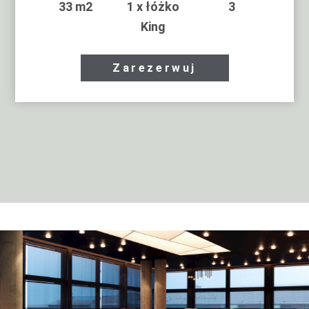
33 m2
1 x łóżko
3
King
Zarezerwuj