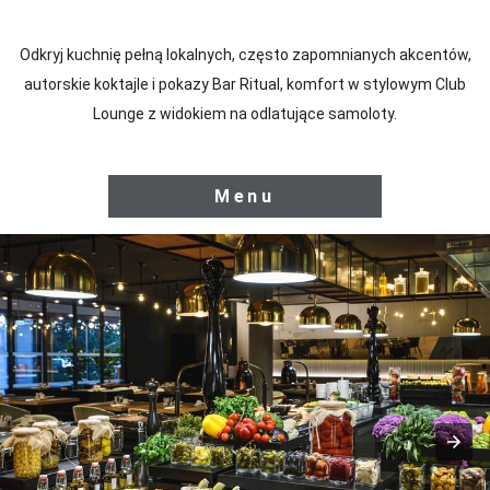
Odkryj kuchnię pełną lokalnych, często zapomnianych akcentów,
autorskie koktajle i pokazy Bar Ritual, komfort w stylowym Club
Lounge z widokiem na odlatujące samoloty.
K
Menu
u
l
i
n
a
r
n
a
p
o
d
r
ó
ż